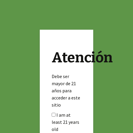
Asociación de autoconsumo medicinal y
Saltar
Buscar:
Cannamigos
Menú
al
ludico de cannabis
contenido
Raclette
29 noviembre 2016
Eventos
Atención
Debe ser
mayor de 21
años para
acceder a este
sitio
I am at
least 21 years
old