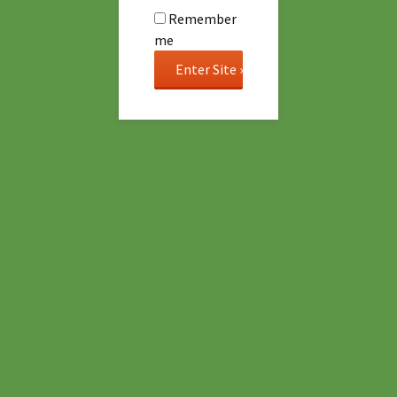
Remember
me
Sabado Reggae Mix Session
31 agosto 2018
Eventos