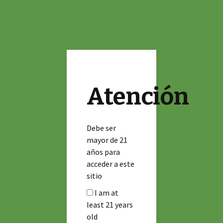
Asociación de autoconsumo medicinal y
Saltar
Buscar:
Cannamigos
Menú
al
ludico de cannabis
contenido
2908
12 agosto 2015
Eventos
Atención
Debe ser
mayor de 21
años para
acceder a este
sitio
I am at
least 21 years
old